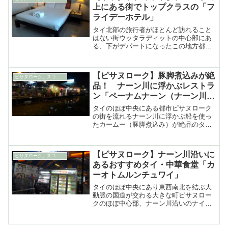
上にある街でトップクラスの「フ
ライデーホテル」
タイ北部の旅行者がほとんど訪れること
はない街ウッタラディットの中心部にあ
る、下がデパートになったこの地方都市
ではトップクラスの「フライデーホテ
ル」に泊まった感想や写真
【ピサヌローク】豚脚煮込みが絶
ピサヌローク、スコータイ、ウッタラディット&ペチャブーン
品！ ナーン川に浮かぶレストラ
ン「ペーナムナーン（ナーン川の
いかだ）」
タイのほぼ中央にある都市ピサヌローク
の街を流れるナーン川に浮かぶ船を使っ
たカームー（豚脚煮込み）が絶品のタイ
＆中華料理のレストラン「ペーナムナー
ン（ナーン川のいかだ）」の紹介
【ピサヌローク】ナーン川沿いに
ピサヌローク、スコータイ、ウッタラディット&ペチャブーン
あるおすすめタイ・中華食堂「カ
ーオトムルンチュワイ」
タイのほぼ中央にあり東西南北を結ぶ大
動脈の国道が交わる大きな町ピサヌロー
クのほぼ中心部、ナーン川沿いのナイト
バザール近くにあるにあるおすすめのタ
イ＆中華料理の食堂「カーオトム・ルン
チュワイ」の紹介