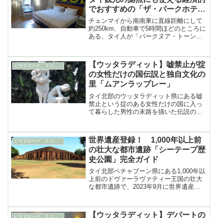
でおすすめの「ザ・パークホテ
ル」
チェンマイから南南東に直線距離にして
約250km、自動車で5時間ほどのところに
ある、タイ人が「パークヌア・トーンラ
ーン（下部北タイ地方） 」と呼ぶ地域の
中心都市であり、タイを東西南北に貫く
国道が交差する……
【ウッタラディット】嘘禁止が掟
ピサヌローク、スコータイ、ウッタラディット&ペチャブーン
の女性だけの国伝説と独自文化の
里「ムアンラップレー」
タイ北部のウッタラディット県にある嘘
禁止という掟のある女性だけの国に入っ
て暮らした男性の末路を描いた伝説の里
で、実際に独自文化を持つ人々が生活し
ていた様子を展示した博物館もある知ら
れざる観光スポット「ムアンラップレ
世界遺産登録！ 1,000年以上前
ピサヌローク、スコータイ、ウッタラディット&ペチャブーン
ー」
の壮大な都市遺跡「シーテープ歴
史公園」完全ガイド
タイ北部ペチャブーン県にある1,000年以
上前のドヴァーラヴァティー王国の壮大
な都市遺跡で、2023年9月に世界遺産に
登録された「シーテープ歴史公園」の完
全ガイド
【ウッタラディット】デパートの
ピサヌローク、スコータイ、ウッタラディット&ペチャブーン