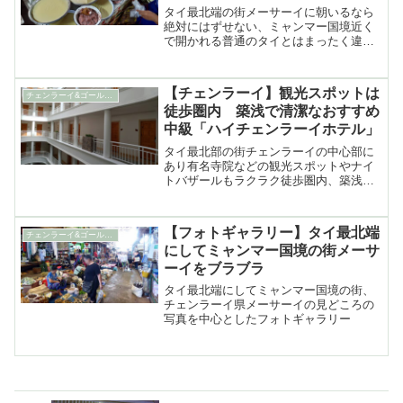
タイ最北端の街メーサーイに朝いるなら
絶対にはずせない、ミャンマー国境近く
で開かれる普通のタイとはまったく違う
雰囲気のタイヤイ（シャン族）が主役の
タラート（市場）2か所の紹介
【チェンラーイ】観光スポットは
チェンラーイ&ゴールデントライアングル
徒歩圏内 築浅で清潔なおすすめ
中級「ハイチェンラーイホテル」
タイ最北部の街チェンラーイの中心部に
あり有名寺院などの観光スポットやナイ
トバザールもラクラク徒歩圏内、築浅で
客室なども清潔感があってきれいなおす
すめの中級ホテル「ハイチェンラーイホ
テル」に宿泊した感想と写真
【フォトギャラリー】タイ最北端
チェンラーイ&ゴールデントライアングル
にしてミャンマー国境の街メーサ
ーイをブラブラ
タイ最北端にしてミャンマー国境の街、
チェンラーイ県メーサーイの見どころの
写真を中心としたフォトギャラリー