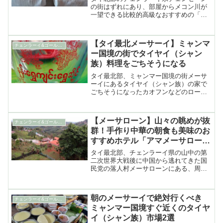
の街はずれにあり、部屋からメコン川が
一望できる比較的高級なおすすめの「サ
イアムトライアングルホテル」の紹介
【タイ最北メーサーイ】ミャンマ
チェンラーイ&ゴールデントライアングル
ー国境の街でタイヤイ（シャン
族）料理をごちそうになる
タイ最北部、ミャンマー国境の街メーサ
ーイにあるタイヤイ（シャン族）の家で
ごちそうになったカオフンなどのローカ
ル料理の紹介
【メーサローン】山々の眺めが抜
チェンラーイ&ゴールデントライアングル
群！手作り中華の朝食も美味のお
すすめホテル「アマメーサロー
ン」
タイ最北部、チェンラーイ県の山中の第
二次世界大戦後に中国から逃れてきた国
民党の落人村メーサローンにある、周辺
の山々の眺めが抜群で手作り中華料理の
朝食もおいしい民宿風ホテル「アマメー
サローン」
朝のメーサーイで絶対行くべき
チェンラーイ&ゴールデントライアングル
ミャンマー国境すぐ近くのタイヤ
イ（シャン族）市場2選