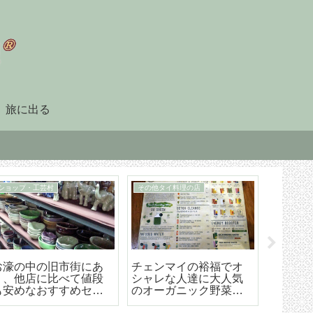
旅に出る
90日レポート
タイ暮らしのビザ
「90日レポート」を提
チェンマイ（タイ）長
【202
出する
期滞在生活のためのリ
マイ空港
タイヤメント（NON-
ド 降
O）ビザ取得・更新の手
ら市内