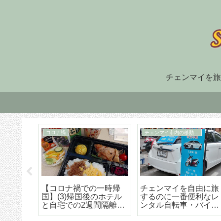
チェンマイを旅
住まい探し
TM30
福でオ
チェンマイ長期滞在の
TM-30とは何か、初回
大人気
ための住まい探しはこ
け出の方法などの詳細
野菜創
うやろう エリア選び
な解説
トラン
から契約までの詳細ア