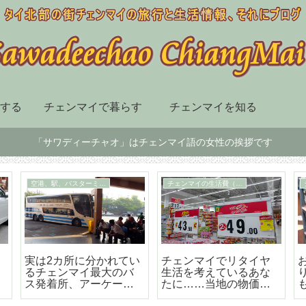
する
チェンマイで暮らす
チェンマイを知る
「サワディーチャオ」はチェンマイ語の女性の挨拶です
チェンマイ市内の移動手段
スーパー、デパート、ショッピングセンター
届
BTSも地下鉄もないチ
チェンマイ最大の高級
ェンマイはソンテウで
のショッピングセンタ
の移動が便利で楽しい
ー「セントラルフェス
テバル」