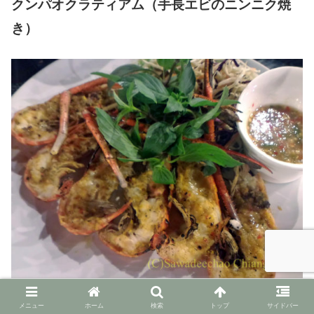
クンパオクラティアム（手長エビのニンニク焼
き）
トムセープムートゥム（豚ゼラチン質入り東北
メニュー
ホーム
検索
トップ
サイドバー