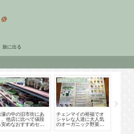
旅に出る
90日レポート
タイ暮らしのビザ
「90日レポート」を提
チェンマイ（タイ）長
【202
出する
期滞在生活のためのリ
マイ空港
タイヤメント（NON-
ド 降
O）ビザ取得・更新の手
ら市内