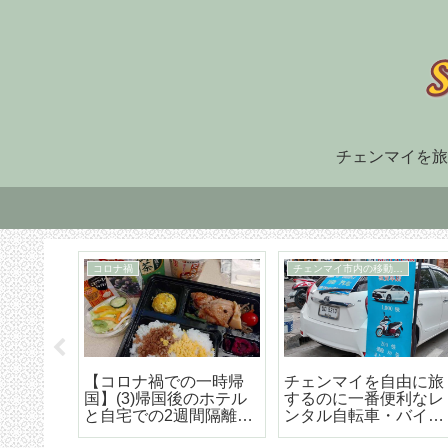
チェンマイを旅
住まい探し
TM30
福でオ
チェンマイ長期滞在の
TM-30とは何か、初回
大人気
ための住まい探しはこ
け出の方法などの詳細
野菜創
うやろう エリア選び
な解説
トラン
から契約までの詳細ア