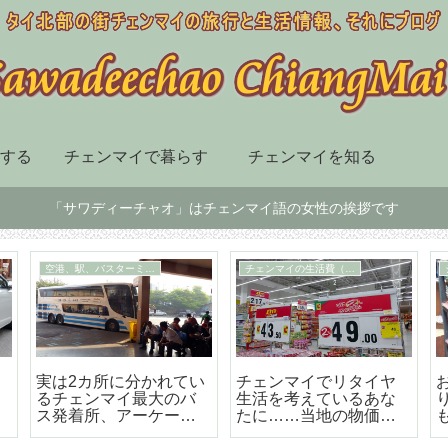
する
チェンマイで暮らす
チェンマイを知る
「サワディーチャオ」はチェンマイ語の女性の挨拶です
チェンマイ市内の移動手段
スーパー、デパート、ショッピングセンター
届
BTSも地下鉄もないチ
チェンマイ最大の高級
ェンマイはソンテウで
のショッピングセンタ
の移動が便利で楽しい
ー「セントラルフェス
テバル」