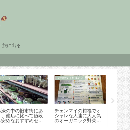
旅に出る
90日レポート
タイ暮らしのビザ
「90日レポート」を提
チェンマイ（タイ）長
【202
出する
期滞在生活のためのリ
マイ空港
タイヤメント（NON-
ド 降
O）ビザ取得・更新の手
ら市内