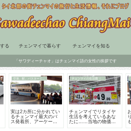
する
チェンマイで暮らす
チェンマイを知る
「サワディーチャオ」はチェンマイ語の女性の挨拶です
チェンマイ市内の移動手段
スーパー、デパート、ショッピングセンター
届
BTSも地下鉄もないチ
チェンマイ最大の高級
ェンマイはソンテウで
のショッピングセンタ
の移動が便利で楽しい
ー「セントラルフェス
テバル」