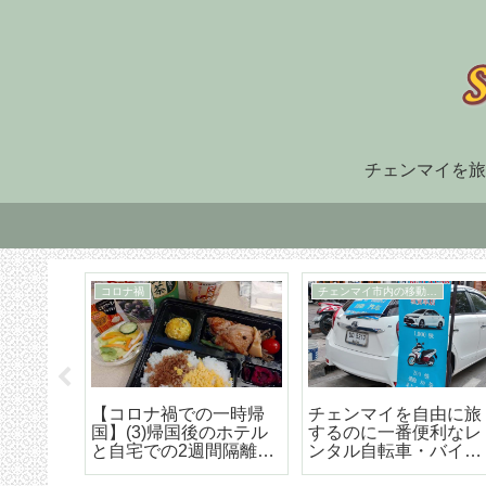
チェンマイを旅
住まい探し
TM30
福でオ
チェンマイ長期滞在の
TM-30とは何か、初回
大人気
ための住まい探しはこ
け出の方法などの詳細
野菜創
うやろう エリア選び
な解説
トラン
から契約までの詳細ア